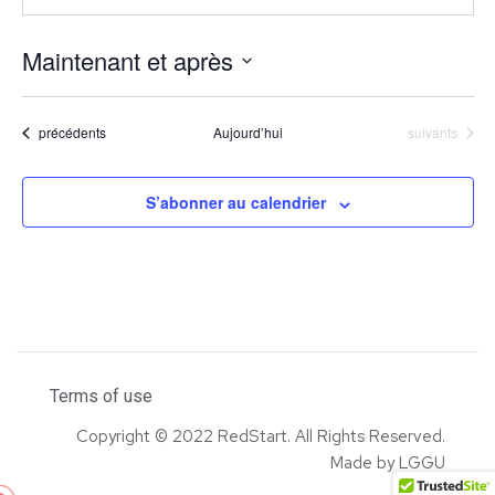
Maintenant et après
S
é
Évènements
Évènements
précédents
Aujourd’hui
suivants
l
e
S’abonner au calendrier
c
t
i
o
n
n
Terms of use
e
Copyright © 2022 RedStart. All Rights Reserved.
z
Made by LGGU
u