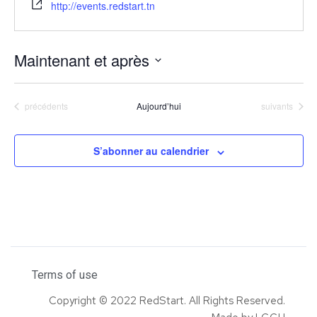
http://events.redstart.tn
Maintenant et après
S
é
Évènements
Évènements
précédents
Aujourd’hui
suivants
l
e
S’abonner au calendrier
c
t
i
o
n
n
Terms of use
e
Copyright © 2022 RedStart. All Rights Reserved.
z